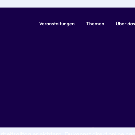
Veranstaltungen
Themen
Über das
Für alle, die in
Pflege und Logistik
arbeiten
i ressource findest du Kurse und Angebote, die dir 
rbeitsalltag erleichtern. Du kannst direkt online na