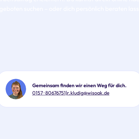
eboten suchen – oder dich persönlich beraten las
Gemeinsam finden wir einen Weg für dich.
0157 · 80676751
|
r.kludig@wisoak.de