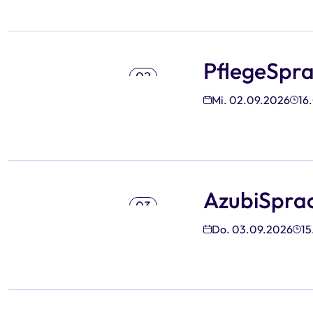
PflegeSpr
02
Sep
Mi. 02.09.2026
16
AzubiSpr
03
Sep
Do. 03.09.2026
15