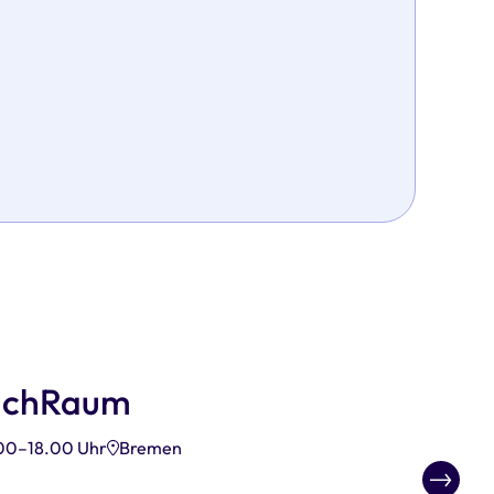
achRaum
00–18.00 Uhr
Bremen