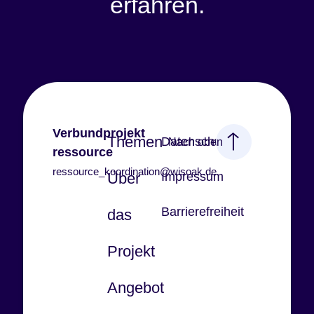
erfahren.
Verbundprojekt
Themen
Datenschutz
Nach oben
ressource
ressource_koordination@wisoak.de
Über
Impressum
Barrierefreiheit
das
Projekt
Angebot