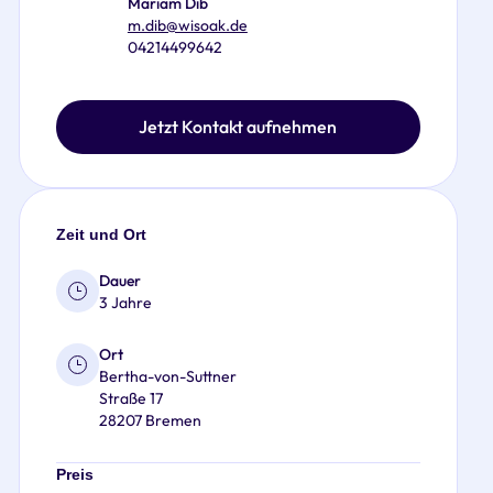
Mariam Dib
m.dib@wisoak.de
04214499642
Jetzt Kontakt aufnehmen
Zeit und Ort
Dauer
3 Jahre
Ort
Bertha-von-Suttner
Straße 17
28207 Bremen
Preis