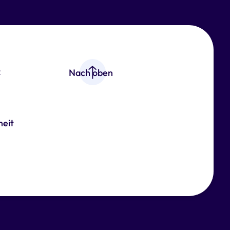
z
Nach oben
heit