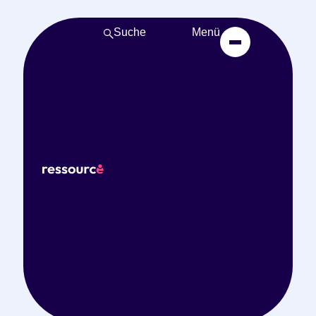
Suche
Menü
Start
Bildungsangebote
Pflichtfortbildung für
Betreuungskräfte /
Thema: Achtsames
Yoga auf dem Stuhl
Deutsch
Pflege
Vor Ort