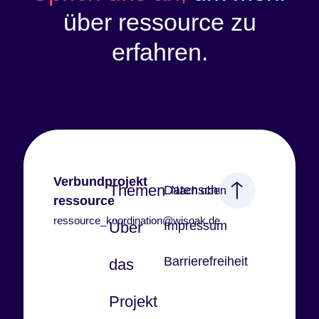
über ressource zu
erfahren.
Verbundprojekt
Themen
Datenschutz
Nach oben
ressource
ressource_koordination@wisoak.de
Über
Impressum
Barrierefreiheit
das
Projekt