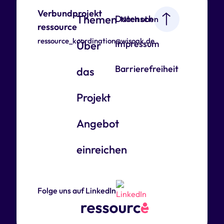
Verbundprojekt
Themen
Datenschutz
Nach oben
ressource
ressource_koordination@wisoak.de
Impressum
Über
Barrierefreiheit
das
Projekt
Angebot
einreichen
Folge uns auf LinkedIn