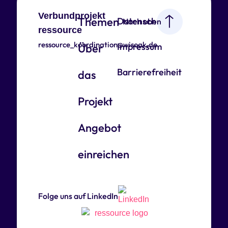
Verbundprojekt
Themen
Datenschutz
Nach oben
ressource
ressource_koordination@wisoak.de
Impressum
Über
Barrierefreiheit
das
Projekt
Angebot
einreichen
Folge uns auf LinkedIn