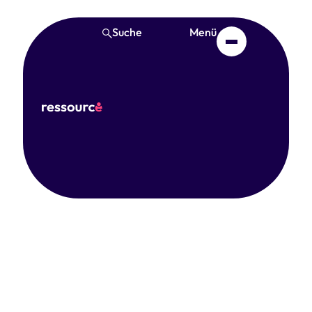
Suche
Menü
Jahrestagung 2024 –
Peter Bleses:
Kompetenzentwicklung
und Qualifizierung im Feld
Einfacharbeit
Februar 13, 2025