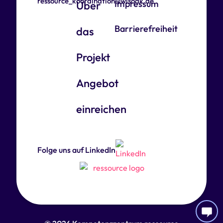
ressource_koordination@wisoak.de
Impressum
Über
Barrierefreiheit
das
Projekt
Angebot
einreichen
Folge uns auf LinkedIn