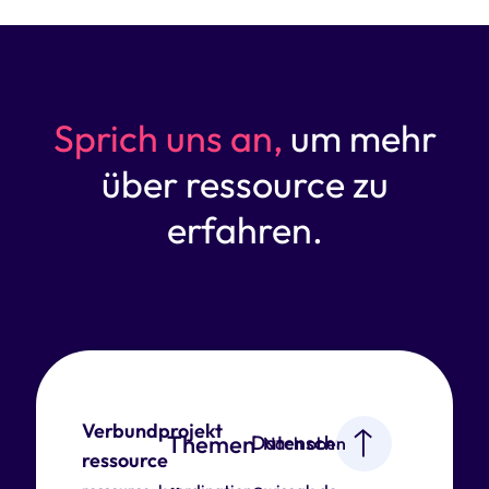
Sprich uns an,
um mehr
über ressource zu
erfahren.
Verbundprojekt
Themen
Datenschutz
Nach oben
ressource