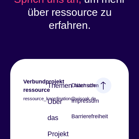
über ressource zu
erfahren.
Verbundprojekt
Themen
Datenschutz
Nach oben
ressource
ressource_koordination@wisoak.de
Über
Impressum
Barrierefreiheit
das
Projekt