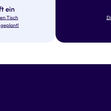
t ein
en Tisch
Di
 geplant!