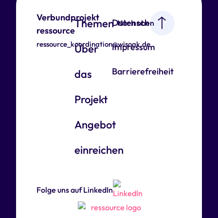
Verbundprojekt
Themen
Datenschutz
Nach oben
ressource
ressource_koordination@wisoak.de
Impressum
Über
Barrierefreiheit
das
Projekt
Angebot
einreichen
Folge uns auf LinkedIn