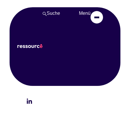
Suche
Menü
Workshop „Pflege trifft
Psyche“
01. April 2025
Teilen