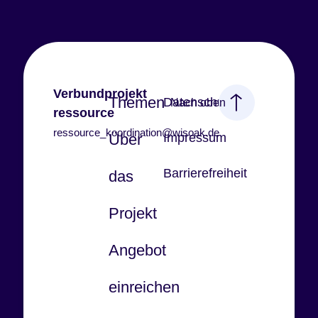
Verbundprojekt
Themen
Datenschutz
Nach oben
ressource
ressource_koordination@wisoak.de
Über
Impressum
Barrierefreiheit
das
Projekt
Angebot
einreichen