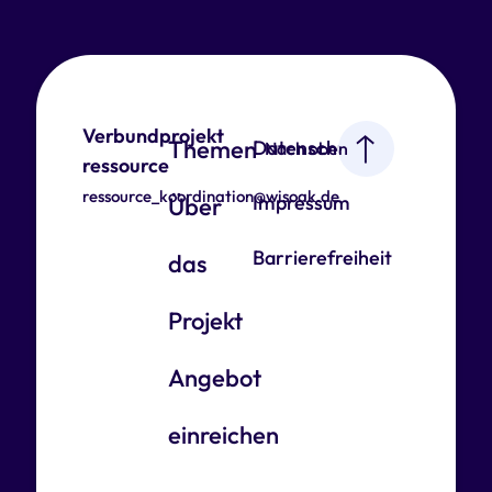
Verbundprojekt
Themen
Datenschutz
Nach oben
ressource
ressource_koordination@wisoak.de
Impressum
Über
Barrierefreiheit
das
Projekt
Angebot
einreichen