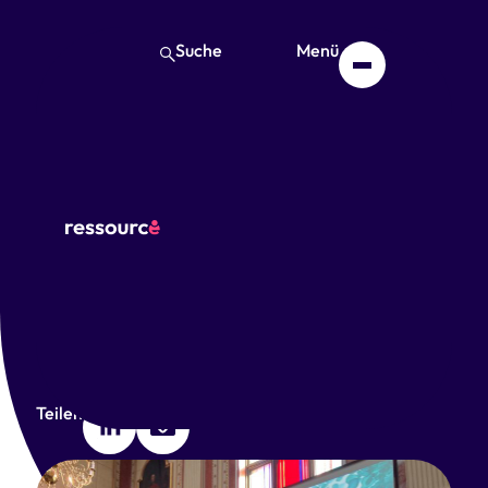
Suche
Menü
Tagung „Subjekte der
Medienpädagogik“ in
Rostock
08. April 2025
Teilen