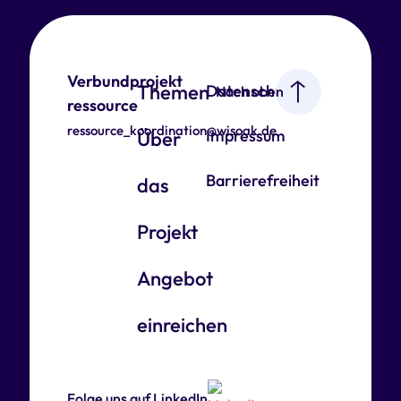
Verbundprojekt
Themen
Datenschutz
Nach oben
ressource
ressource_koordination@wisoak.de
Impressum
Über
Barrierefreiheit
das
Projekt
Angebot
einreichen
Folge uns auf LinkedIn