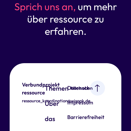
Sprich uns an,
um mehr
über ressource zu
erfahren.
Verbundprojekt
Themen
Datenschutz
Nach oben
ressource
ressource_koordination@wisoak.de
Impressum
Über
Barrierefreiheit
das