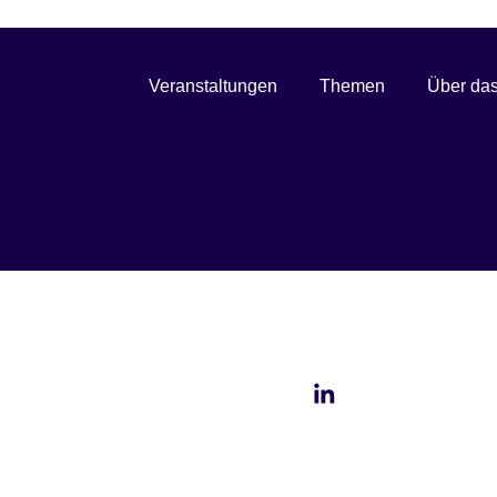
Veranstaltungen
Themen
Über das
:A Transfertag in Aa
2024
18. September 2024
Teilen