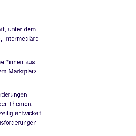
tt, unter dem
, Intermediäre
mer*innen aus
dem Marktplatz
orderungen –
e der Themen,
eitig entwickelt
usforderungen