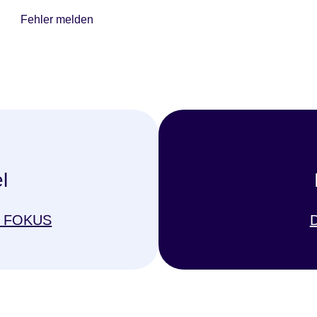
Fehler melden
l
nd FOKUS
D