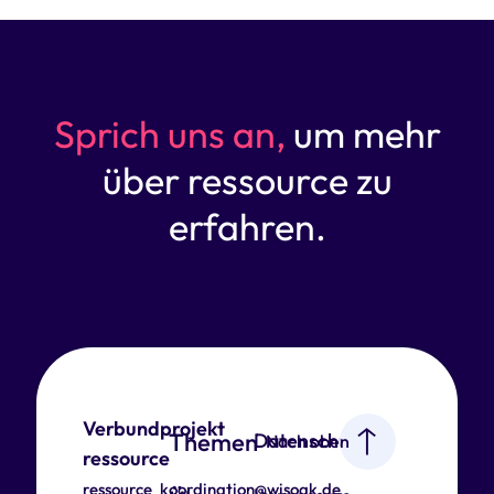
Sprich uns an,
um mehr
über ressource zu
erfahren.
Verbundprojekt
Themen
Datenschutz
Nach oben
ressource
ressource_koordination@wisoak.de