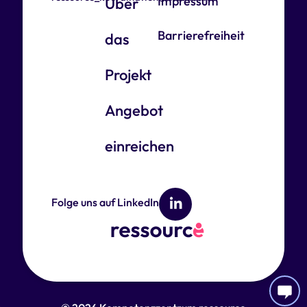
Impressum
Über
Barrierefreiheit
das
Projekt
Angebot
einreichen
Folge uns auf LinkedIn