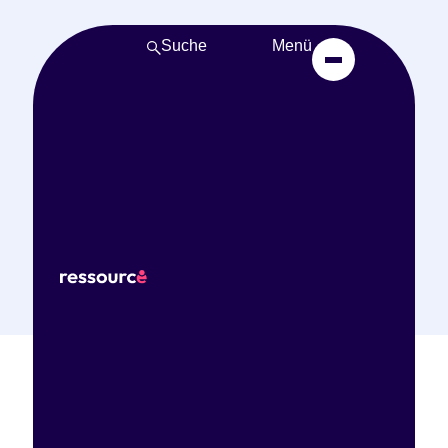
Suche
Menü
Start
Bildungsangebote
Pflege trifft Psyche
– Wege für einen
respektvollen und
sicheren Umgang
Deutsch
branchenübergreifend
noch offen