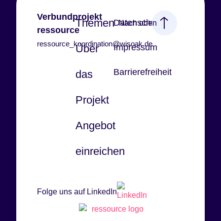
Verbundprojekt
Themen
Datenschutz
Nach oben
ressource
ressource_koordination@wisoak.de
Über
Impressum
Barrierefreiheit
das
Projekt
Angebot
einreichen
Folge uns auf LinkedIn