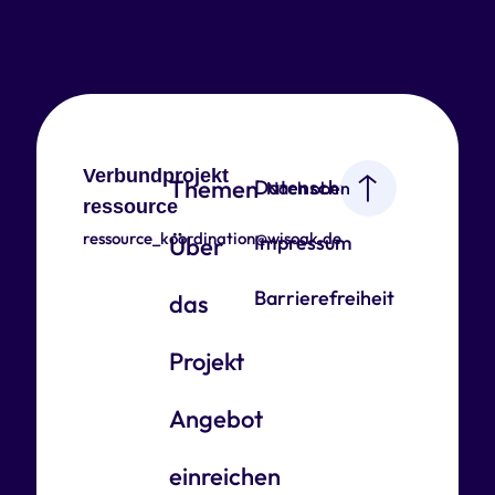
Verbundprojekt
Themen
Datenschutz
Nach oben
ressource
ressource_koordination@wisoak.de
Impressum
Über
Barrierefreiheit
das
Projekt
Angebot
einreichen