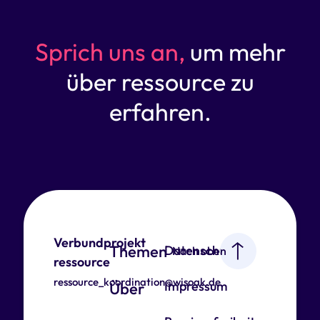
Sprich uns an,
um mehr
über ressource zu
erfahren.
Verbundprojekt
Themen
Datenschutz
Nach oben
ressource
ressource_koordination@wisoak.de
Impressum
Über