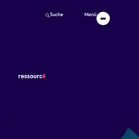
Suche
Menü
Start
Bildungsangebote
Pflichtfortbildung
für
Betreuungskräfte /
Thema: Arbeit an
der eigenen
Biografie