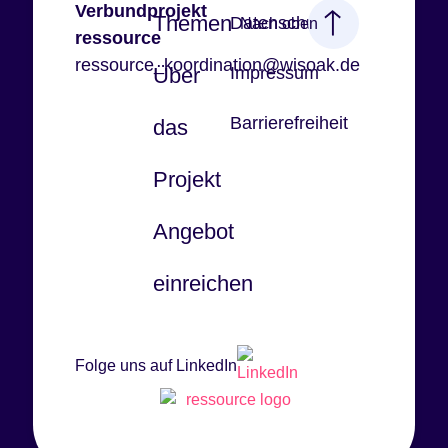
Verbundprojekt
Themen
Datenschutz
Nach oben
ressource
ressource_koordination@wisoak.de
Über
Impressum
Barrierefreiheit
das
Projekt
Angebot
einreichen
Folge uns auf LinkedIn