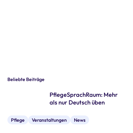
World Health
Day 2024
Zum Event
06. August 2024
Beliebte Beiträge
PflegeSprachRaum: Mehr
als nur Deutsch üben
Pflege
Veranstaltungen
News