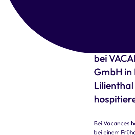
Auch Joh
Zentrum f
sozialen 
bei VACAN
GmbH in H
Lilientha
hospitier
Bei Vacances ha
bei einem Frühd