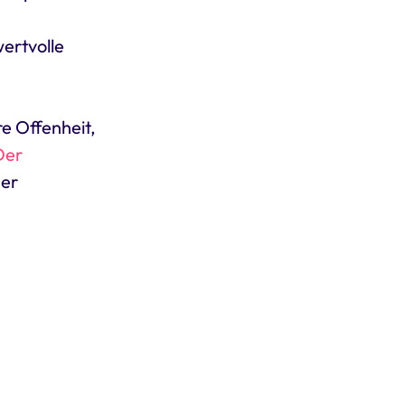
ertvolle
re Offenheit,
Der
der