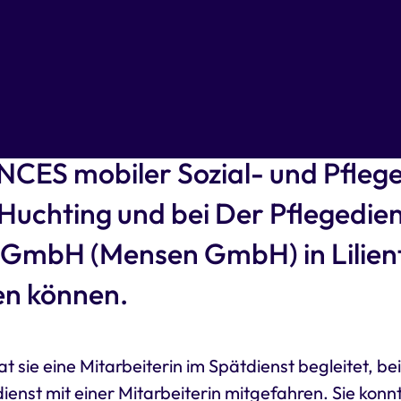
anna Ascheberg von FOKUS, d
ür Bildung und Teilhabe der Initi
Rehabilitation e.V., hat vergan
CES mobiler Sozial- und Pflege
uchting und bei Der Pflegedien
l GmbH (Mensen GmbH) in Lilien
en können.
t sie eine Mitarbeiterin im Spätdienst begleitet, bei
ienst mit einer Mitarbeiterin mitgefahren. Sie kon