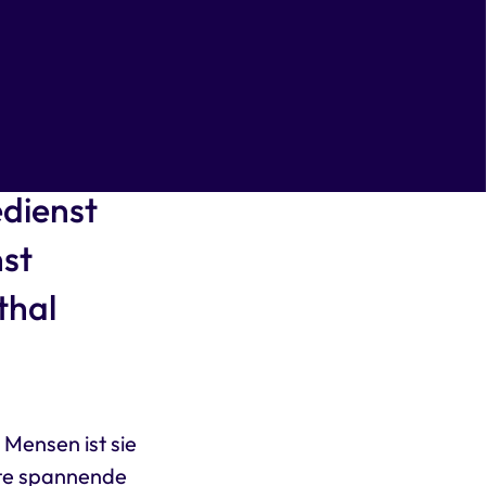
em
ative zur
gene Woche
dienst
st
thal
 Mensen ist sie
nte spannende