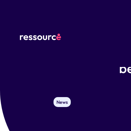
Hospi
b
News