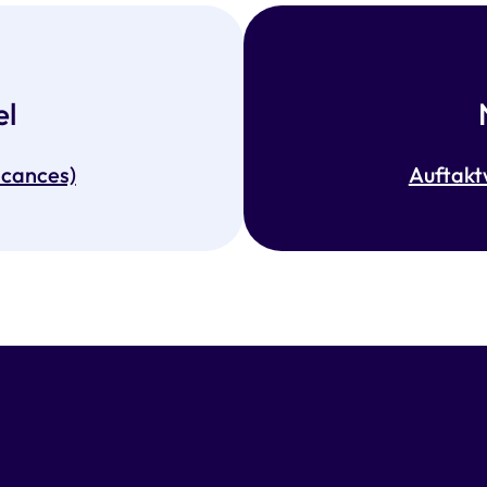
el
acances)
Auftakt