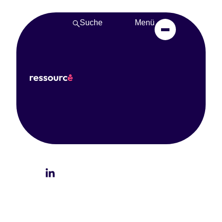
Suche
Menü
Auftaktworkshop bei
vomhörensehen
Februar 5, 2024
Teilen