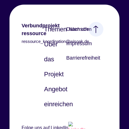
Verbundprojekt
Themen
Datenschutz
Nach oben
ressource
ressource_koordination@wisoak.de
Über
Impressum
Barrierefreiheit
das
Projekt
Angebot
einreichen
Folge uns auf LinkedIn