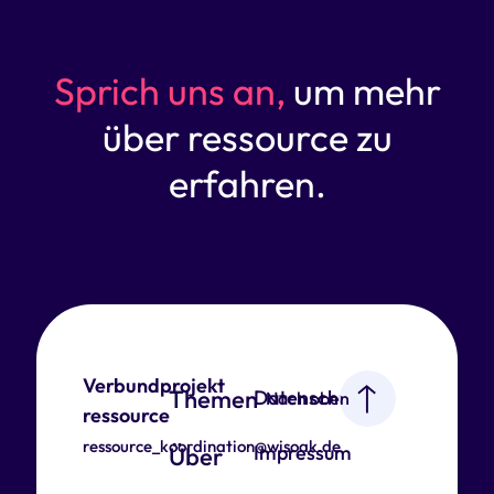
Sprich uns an,
um mehr
über ressource zu
erfahren.
Verbundprojekt
Themen
Datenschutz
Nach oben
ressource
ressource_koordination@wisoak.de
Impressum
Über