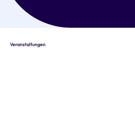
Veranstaltungen
World Health
Day 2024
Zum Event
06. August 2024