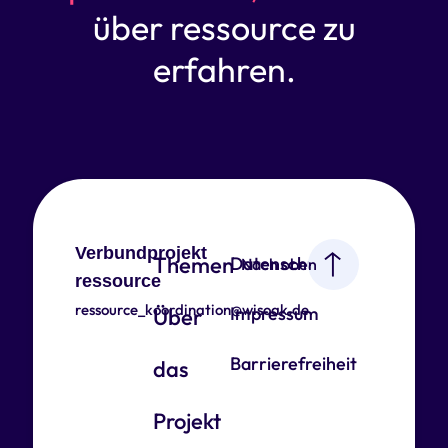
über ressource zu
erfahren.
Verbundprojekt
Themen
Datenschutz
Nach oben
ressource
ressource_koordination@wisoak.de
Impressum
Über
Barrierefreiheit
das
Projekt