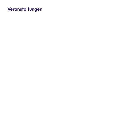
Veranstaltungen
World Health
Day 2024
Zum Event
06. August 2024